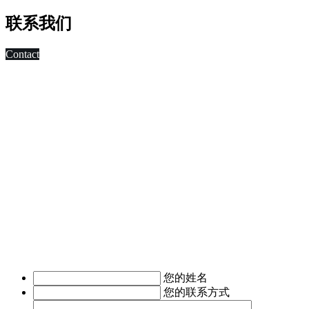
联系我们
Contact
科技改变未来,发展移动互联网是大势所趋，早在2010年，深
圳市东方智启科技有限公司APP软件开发公司就已切入移动互
联网领域，为客户制作移动WAP网页，
进行简单的移动营销。 2011年，APP快速发展，拥有大量长
期客户的东方智启科技，为满足客户需求，成立了移动媒体事
业部，由一帮更年轻，更具活力的设计与技术人员组成。
深圳APP开发公司APP软件开发涉及的的领域有：电子商务
APP软件开发、IM即时通讯APP定制开发、O2O电商APP开
发、移动OA办公手机软件开发、
移动医疗APP制作、手机本地生活服务APP开发、旅游安卓手
机软件开发等。涉及行业有：地产行业、餐饮行业、服装行
业、教育培训行业、医疗行业、广告行业等。
我们时刻准备着为您服务，如有需求，欢迎致电了解详情。
您的姓名
您的联系方式