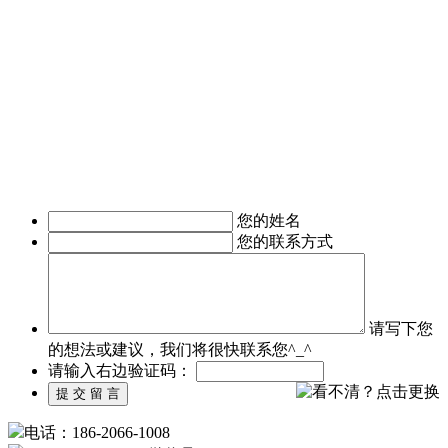
期客户的东方智启科技，为满足客户需求，成立了移动媒体事
业部，由一帮更年轻，更具活力的设计与技术人员组成。
深圳APP开发公司APP软件开发涉及的的领域有：电子商务
APP软件开发、IM即时通讯APP定制开发、O2O电商APP开
发、移动OA办公手机软件开发、
移动医疗APP制作、手机本地生活服务APP开发、旅游安卓手
机软件开发等。涉及行业有：地产行业、餐饮行业、服装行
业、教育培训行业、医疗行业、广告行业等。
我们时刻准备着为您服务，如有需求，欢迎致电了解详情。
您的姓名
您的联系方式
请写下您
的想法或建议，我们将很快联系您^_^
请输入右边验证码：
电话：186-2066-1008