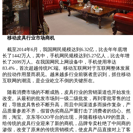
移动皮具行业市场商机
截至2014年6月，我国网民规模达到6.32亿，比去年年底增
长了1442万人，其中，手机网民规模达到5.27亿人，比去年增
长了2699万人。在我国网民上网设备中，手机使用率达
83.4%，首次超越传统PC端。移动互联网对于互联网整体发展
的拉动作用显而易见。越来越多行业前驱者意识到，抓住移动
互联网的潮流，是企业屹立不倒的关键所在。
随着消费市场的不断成熟，皮具行业的营销渠道也开始发生
改变。从最初的批发市场到一级二级批发，再到零批零售的过
程，导致皮具售价不断升高，而且中间渠道多而操作复杂，产
品质量参差不齐，假冒伪劣商品严重打击了消费者的信心。然
而，淘宝、京东等O2O平台的出现，并随着移动APP的普及，
给传统的皮具行业迎来了新的商机，品牌专卖杜绝了中间商的
渗假，改变了原来的传统营销模式，使皮具产品直接对上了客