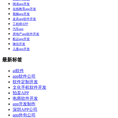
阅读app开发
在线教育app开发
视频app开发
皮具app软件开发
工程师APP
汽车app
房地产app软件开发
航运app开发
微信开发
儿童app开发
最新标签
ai软件
app软件公司
软件定制开发
文化手机软件开发
拍卖APP
电商软件开发
app开发制作
深圳APP公司
app外包公司