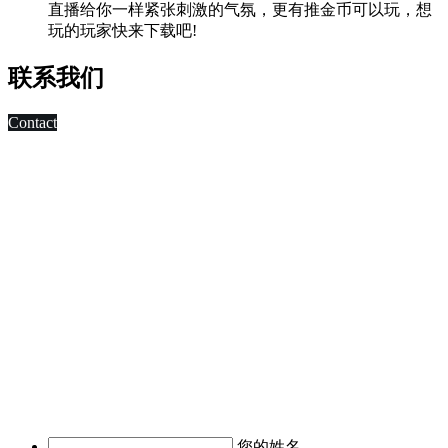
直播给你一样紧张刺激的气氛，更有推金币可以玩，想
玩的玩家快来下载吧!
联系我们
Contact
科技改变未来,发展移动互联网是大势所趋，早在2010年，深
圳市东方智启科技有限公司APP软件开发公司就已切入移动互
联网领域，为客户制作移动WAP网页，
进行简单的移动营销。 2011年，APP快速发展，拥有大量长
期客户的东方智启科技，为满足客户需求，成立了移动媒体事
业部，由一帮更年轻，更具活力的设计与技术人员组成。
深圳APP开发公司APP软件开发涉及的的领域有：电子商务
APP软件开发、IM即时通讯APP定制开发、O2O电商APP开
发、移动OA办公手机软件开发、
移动医疗APP制作、手机本地生活服务APP开发、旅游安卓手
机软件开发等。涉及行业有：地产行业、餐饮行业、服装行
业、教育培训行业、医疗行业、广告行业等。
我们时刻准备着为您服务，如有需求，欢迎致电了解详情。
您的姓名