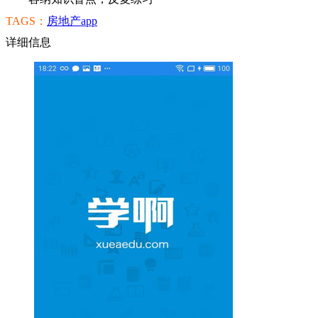
TAGS：
房地产app
详细信息