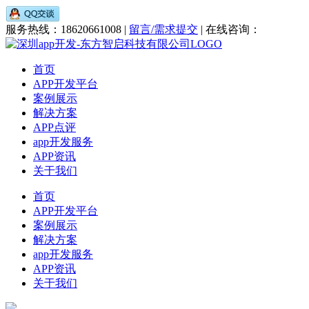
服务热线：18620661008 |
留言/需求提交
| 在线咨询：
首页
APP开发平台
案例展示
解决方案
APP点评
app开发服务
APP资讯
关于我们
首页
APP开发平台
案例展示
解决方案
app开发服务
APP资讯
关于我们