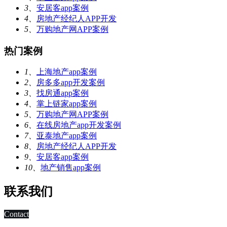
3、
安居客app案例
4、
房地产经纪人APP开发
5、
万购地产网APP案例
热门案例
1、
上海地产app案例
2、
房多多app开发案例
3、
找房通app案例
4、
掌上链家app案例
5、
万购地产网APP案例
6、
在线房地产app开发案例
7、
亚泰地产app案例
8、
房地产经纪人APP开发
9、
安居客app案例
10、
地产销售app案例
联系我们
Contact