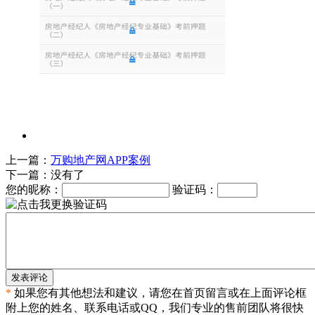
上一篇：
万购地产网APP案例
下一篇：没有了
您的昵称：
验证码：
发表评论
*
如果您有其他想法和建议，请您在首页留言或在上面评论框
附上您的姓名、联系电话或QQ，我们专业的售前团队将很快