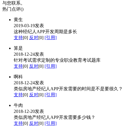
与您联系。
热门点评(
)
黄生
2019-03-19发表
这种经纪人APP开发周期是多长
支持
[0]
反对
[0]
[引用]
算是
2018-12-24发表
针对考试需求定制的专业职业教育考试题库
支持
[0]
反对
[0]
[引用]
啊科
2018-12-24发表
类似房地产经纪人APP开发需要的时间是不是要很久？
支持
[0]
反对
[0]
[引用]
牛肉
2018-12-20发表
类似房地产经纪人APP开发需要多少钱？
支持
[0]
反对
[0]
[引用]