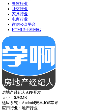
餐饮行业
社交行业
家具行业
电商行业
微信公众平台
HTML5手机网站
房地产经纪人APP开发
大小：6.93MB
适应系统：Android安卓,IOS苹果
应用行业：地产行业