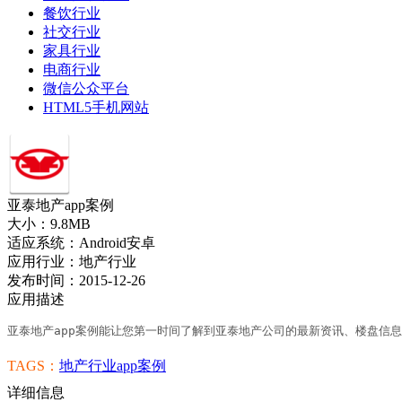
餐饮行业
社交行业
家具行业
电商行业
微信公众平台
HTML5手机网站
亚泰地产app案例
大小：9.8MB
适应系统：Android安卓
应用行业：地产行业
发布时间：2015-12-26
应用描述
亚泰地产app案例能让您第一时间了解到亚泰地产公司的最新资讯、楼盘信
TAGS：
地产行业app案例
详细信息