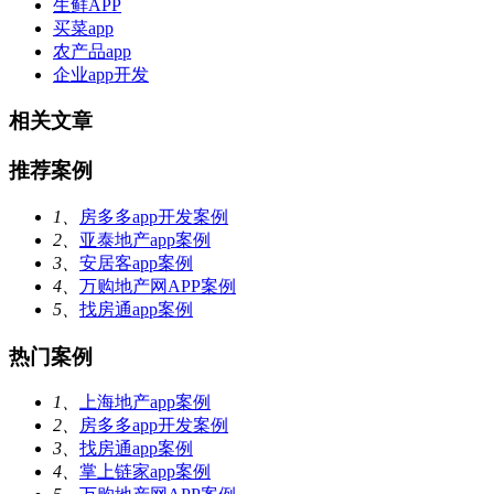
生鲜APP
买菜app
农产品app
企业app开发
相关文章
推荐案例
1、
房多多app开发案例
2、
亚泰地产app案例
3、
安居客app案例
4、
万购地产网APP案例
5、
找房通app案例
热门案例
1、
上海地产app案例
2、
房多多app开发案例
3、
找房通app案例
4、
掌上链家app案例