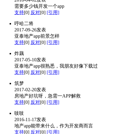
需要多少钱开发一个app
支持
[0]
反对
[0]
[引用]
哼哈二将
2017-09-26发表
亚泰地产app前景怎样
支持
[0]
反对
[0]
[引用]
炸藕
2017-05-10发表
亚泰地产app很熟悉，我朋友好像下载过
支持
[0]
反对
[0]
[引用]
筑梦
2017-02-20发表
房地产好坑呀，急需一APP解救
支持
[0]
反对
[0]
[引用]
吱吱
2016-11-17发表
地产app能带来什么，作为开发商而言
支持
[0]
反对
[0]
[引用]