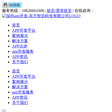
服务热线：18620661008 |
留言/需求提交
| 在线咨询：
首页
APP开发平台
案例展示
解决方案
APP点评
app开发服务
APP资讯
关于我们
首页
APP开发平台
案例展示
解决方案
app开发服务
APP资讯
关于我们