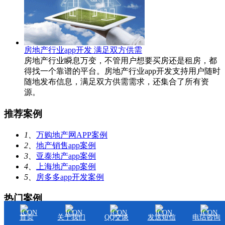
房地产行业app开发 满足双方供需
房地产行业瞬息万变，不管用户想要买房还是租房，都
得找一个靠谱的平台。房地产行业app开发支持用户随时
随地发布信息，满足双方供需需求，还集合了所有资
源。
推荐案例
1、
万购地产网APP案例
2、
地产销售app案例
3、
亚泰地产app案例
4、
上海地产app案例
5、
房多多app开发案例
热门案例
首页
关于我们
QQ交谈
发送短信
电话咨询
1、
上海地产app案例