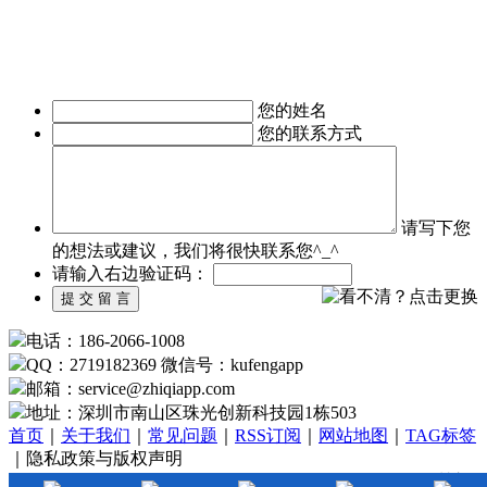
移动医疗APP制作、手机本地生活服务APP开发、旅游安卓手
机软件开发等。涉及行业有：地产行业、餐饮行业、服装行
业、教育培训行业、医疗行业、广告行业等。
我们时刻准备着为您服务，如有需求，欢迎致电了解详情。
您的姓名
您的联系方式
请写下您
的想法或建议，我们将很快联系您^_^
请输入右边验证码：
电话：186-2066-1008
QQ：2719182369 微信号：kufengapp
邮箱：service
@
zhiqiapp.com
地址：深圳市南山区珠光创新科技园1栋503
首页
｜
关于我们
｜
常见问题
｜
RSS订阅
｜
网站地图
｜
TAG标签
｜隐私政策与版权声明
Copyright©2024
www.zhiqiapp.com
All Rights Reserved. 深圳市