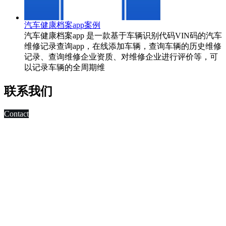
汽车健康档案app案例
汽车健康档案app 是一款基于车辆识别代码VIN码的汽车
维修记录查询app，在线添加车辆，查询车辆的历史维修
记录、查询维修企业资质、对维修企业进行评价等，可
以记录车辆的全周期维
联系我们
Contact
科技改变未来,发展移动互联网是大势所趋，早在2010年，深
圳市东方智启科技有限公司APP软件开发公司就已切入移动互
联网领域，为客户制作移动WAP网页，
进行简单的移动营销。 2011年，APP快速发展，拥有大量长
期客户的东方智启科技，为满足客户需求，成立了移动媒体事
业部，由一帮更年轻，更具活力的设计与技术人员组成。
深圳APP开发公司APP软件开发涉及的的领域有：电子商务
APP软件开发、IM即时通讯APP定制开发、O2O电商APP开
发、移动OA办公手机软件开发、