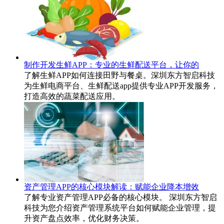
制作开发生鲜APP：专业的生鲜配送平台，让你的
了解生鲜APP如何连接田野与餐桌。深圳东方智启科技
为生鲜电商平台、生鲜配送app提供专业APP开发服务，
打造高效的蔬菜配送应用。
资产管理APP的核心模块解读：赋能企业降本增效
了解专业资产管理APP必备的核心模块。 深圳东方智启
科技为您介绍资产管理系统平台如何赋能企业管理，提
升资产盘点效率，优化财务决策。