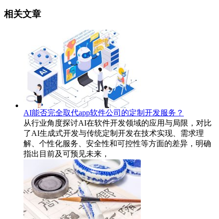
相关文章
AI能否完全取代app软件公司的定制开发服务？
从行业角度探讨AI在软件开发领域的应用与局限，对比
了AI生成式开发与传统定制开发在技术实现、需求理
解、个性化服务、安全性和可控性等方面的差异，明确
指出目前及可预见未来，