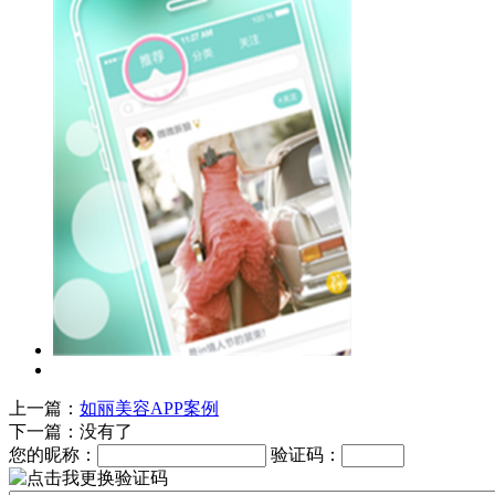
上一篇：
如丽美容APP案例
下一篇：没有了
您的昵称：
验证码：