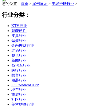
您的位置：
首页
>
案例展示
>
美容护肤行业
>
行业分类：
KTV行业
智能硬件
皮具行业
母婴行业
金融理财行业
红酒行业
整形行业
新闻行业
4S汽车行业
医疗行业
教育行业
服装行业
IOS/Android APP
地产行业
旅游行业
社区行业
美容护肤行业