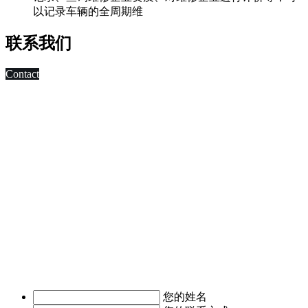
以记录车辆的全周期维
联系我们
Contact
科技改变未来,发展移动互联网是大势所趋，早在2010年，深
圳市东方智启科技有限公司APP软件开发公司就已切入移动互
联网领域，为客户制作移动WAP网页，
进行简单的移动营销。 2011年，APP快速发展，拥有大量长
期客户的东方智启科技，为满足客户需求，成立了移动媒体事
业部，由一帮更年轻，更具活力的设计与技术人员组成。
深圳APP开发公司APP软件开发涉及的的领域有：电子商务
APP软件开发、IM即时通讯APP定制开发、O2O电商APP开
发、移动OA办公手机软件开发、
移动医疗APP制作、手机本地生活服务APP开发、旅游安卓手
机软件开发等。涉及行业有：地产行业、餐饮行业、服装行
业、教育培训行业、医疗行业、广告行业等。
我们时刻准备着为您服务，如有需求，欢迎致电了解详情。
您的姓名