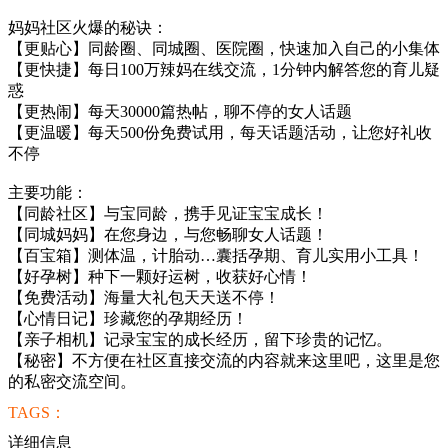
妈妈社区火爆的秘诀：
【更贴心】同龄圈、同城圈、医院圈，快速加入自己的小集体
【更快捷】每日100万辣妈在线交流，1分钟内解答您的育儿疑
惑
【更热闹】每天30000篇热帖，聊不停的女人话题
【更温暖】每天500份免费试用，每天话题活动，让您好礼收
不停
主要功能：
【同龄社区】与宝同龄，携手见证宝宝成长！
【同城妈妈】在您身边，与您畅聊女人话题！
【百宝箱】测体温，计胎动…囊括孕期、育儿实用小工具！
【好孕树】种下一颗好运树，收获好心情！
【免费活动】海量大礼包天天送不停！
【心情日记】珍藏您的孕期经历！
【亲子相机】记录宝宝的成长经历，留下珍贵的记忆。
【秘密】不方便在社区直接交流的内容就来这里吧，这里是您
的私密交流空间。
TAGS：
详细信息