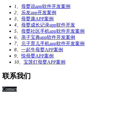
1、
母婴说app软件开发案例
2、
乐友app开发案例
3、
母婴康APP案例
4、
母婴成长记录app软件开发
5、
母婴社区手机app软件开发案例
6、
亲子宝典app软件开发案例
7、
元子育儿手机app软件开发案例
8、
一起牛母婴APP案例
9、
悦母婴APP案例
10、
宝莲灯母婴APP案例
联系我们
Contact
科技改变未来,发展移动互联网是大势所趋，早在2010年，深
圳市东方智启科技有限公司APP软件开发公司就已切入移动互
联网领域，为客户制作移动WAP网页，
进行简单的移动营销。 2011年，APP快速发展，拥有大量长
期客户的东方智启科技，为满足客户需求，成立了移动媒体事
业部，由一帮更年轻，更具活力的设计与技术人员组成。