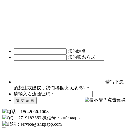
深圳APP开发公司APP软件开发涉及的的领域有：电子商务
APP软件开发、IM即时通讯APP定制开发、O2O电商APP开
发、移动OA办公手机软件开发、
移动医疗APP制作、手机本地生活服务APP开发、旅游安卓手
机软件开发等。涉及行业有：地产行业、餐饮行业、服装行
业、教育培训行业、医疗行业、广告行业等。
我们时刻准备着为您服务，如有需求，欢迎致电了解详情。
您的姓名
您的联系方式
请写下您
的想法或建议，我们将很快联系您^_^
请输入右边验证码：
电话：186-2066-1008
QQ：2719182369 微信号：kufengapp
邮箱：service
@
zhiqiapp.com