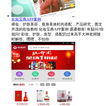
化妆宝典APP案例
裸妆、护肤美容，瘦身美体时尚搭配，产品研究，图文
并茂的彩妆教程 化妆宝典APP案例 通通都有! 有疑问?你
就问! 彩妆、护肤、发型、搭配扔过来高手大神老师随
时解答。嘿嘿，不怕你