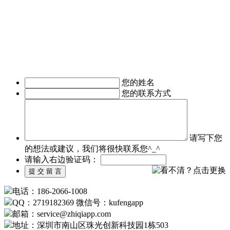
APP软件开发、IM即时通讯APP定制开发、O2O电商APP开
发、移动OA办公手机软件开发、
移动医疗APP制作、手机本地生活服务APP开发、旅游安卓手
机软件开发等。涉及行业有：地产行业、餐饮行业、服装行
业、教育培训行业、医疗行业、广告行业等。
我们时刻准备着为您服务，如有需求，欢迎致电了解详情。
您的姓名
您的联系方式
请写下您
的想法或建议，我们将很快联系您^_^
请输入右边验证码：
电话：186-2066-1008
QQ：2719182369 微信号：kufengapp
邮箱：service
@
zhiqiapp.com
地址：深圳市南山区珠光创新科技园1栋503