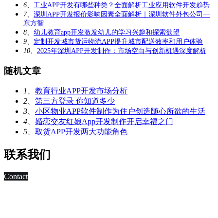
6、
工业APP开发有哪些种类？全面解析工业应用软件开发趋势
7、
深圳APP开发报价影响因素全面解析｜深圳软件外包公司—
东方智
8、
幼儿教育app开发激发幼儿的学习兴趣和探索欲望
9、
定制开发城市货运物流APP提升城市配送效率和用户体验
10、
2025年深圳APP开发制作：市场空白与创新机遇深度解析
随机文章
1、
教育行业APP开发市场分析
2、
第三方登录 你知道多少
3、
小区物业APP软件制作为住户创造随心所欲的生活
4、
婚恋交友红娘App开发制作开启幸福之门
5、
取货APP开发两大功能角色
联系我们
Contact
科技改变未来,发展移动互联网是大势所趋，早在2010年，深
圳市东方智启科技有限公司APP软件开发公司就已切入移动互
联网领域，为客户制作移动WAP网页，