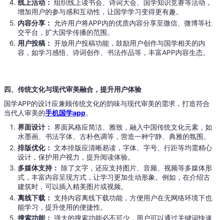
线上活动：
组织线上读书会、诗词大会、国学知识竞赛等活动，
增加用户的参与感和互动性，让国学学习变得更有趣。
内容分享：
允许用户将APP内的优质内容分享至微信、微博等社
交平台，扩大国学传播的范围。
用户投稿：
开放用户投稿功能，鼓励用户创作与国学相关的内
容，如学习感悟、诗词创作、书法作品等，丰富APP内容生态。
四、传统文化与现代审美融合，提升用户体验
国学APP的设计应兼顾传统文化的韵味与现代审美的需求，打造符合
当代人审美的
手机国学app
。
界面设计：
界面风格应简洁、雅致，融入中国传统文化元素，如
水墨画、书法字体、古朴色调等，营造一种宁静、典雅的氛围。
排版优化：
文本排版应清晰易读，字体、字号、行距等均需精心
设计，保护用户视力，提升阅读体验。
多媒体支持：
除了文字，还应支持图片、音频、视频等多媒体形
式，丰富内容呈现方式，让学习更加生动形象。例如，在介绍古
建筑时，可以插入精美图片或视频。
离线下载：
支持内容离线下载功能，方便用户在无网络环境下也
能学习，提升使用的便捷性。
搜索功能：
强大的搜索功能必不可少，用户可以通过关键词快速