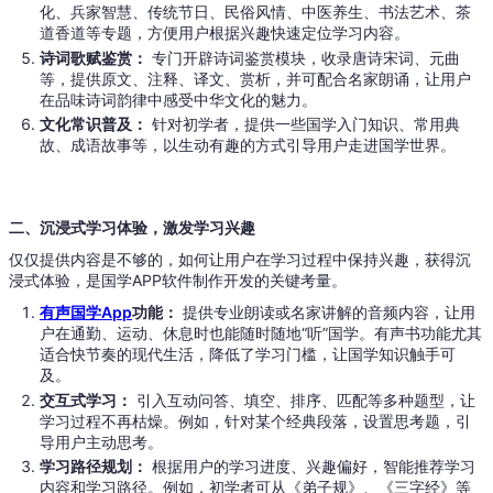
化、兵家智慧、传统节日、民俗风情、中医养生、书法艺术、茶
道香道等专题，方便用户根据兴趣快速定位学习内容。
诗词歌赋鉴赏：
专门开辟诗词鉴赏模块，收录唐诗宋词、元曲
等，提供原文、注释、译文、赏析，并可配合名家朗诵，让用户
在品味诗词韵律中感受中华文化的魅力。
文化常识普及：
针对初学者，提供一些国学入门知识、常用典
故、成语故事等，以生动有趣的方式引导用户走进国学世界。
二、沉浸式学习体验，激发学习兴趣
仅仅提供内容是不够的，如何让用户在学习过程中保持兴趣，获得沉
浸式体验，是国学APP软件制作开发的关键考量。
有声国学App
功能：
提供专业朗读或名家讲解的音频内容，让用
户在通勤、运动、休息时也能随时随地“听”国学。有声书功能尤其
适合快节奏的现代生活，降低了学习门槛，让国学知识触手可
及。
交互式学习：
引入互动问答、填空、排序、匹配等多种题型，让
学习过程不再枯燥。例如，针对某个经典段落，设置思考题，引
导用户主动思考。
学习路径规划：
根据用户的学习进度、兴趣偏好，智能推荐学习
内容和学习路径。例如，初学者可从《弟子规》、《三字经》等