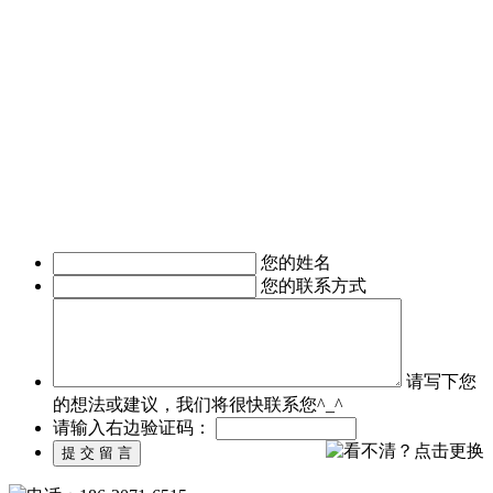
进行简单的移动营销。 2011年，APP快速发展，拥有大量长
期客户的东方智启科技，为满足客户需求，成立了移动媒体事
业部，由一帮更年轻，更具活力的设计与技术人员组成。
深圳APP开发公司APP软件开发涉及的的领域有：电子商务
APP软件开发、IM即时通讯APP定制开发、O2O电商APP开
发、移动OA办公手机软件开发、
移动医疗APP制作、手机本地生活服务APP开发、旅游安卓手
机软件开发等。涉及行业有：地产行业、餐饮行业、服装行
业、教育培训行业、医疗行业、广告行业等。
我们时刻准备着为您服务，如有需求，欢迎致电了解详情。
您的姓名
您的联系方式
请写下您
的想法或建议，我们将很快联系您^_^
请输入右边验证码：