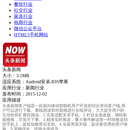
餐饮行业
社交行业
家具行业
电商行业
微信公众平台
HTML5手机网站
头条新闻
大小：3.1MB
适应系统：Android安卓,IOS苹果
应用行业：新闻行业
发布时间：2015-12-02
应用描述
头条新闻客户端是一款面向移动智能机用户开发的综合资讯客户端,用
户可以进行下载、离线阅读和对新闻进行在线评论，大大提升用户的
互动性和扩展性阅读。1.完美适配安卓手机。2.栏目全面改版，独特新
闻视角，尽览天下事。3.精准实时推送，重大事件解读第一时间推送到
您手机上，提前知晓背后玄机。4.全新界面升级，提供更优秀的用户体
验。5.架构优化，性能全面提升。