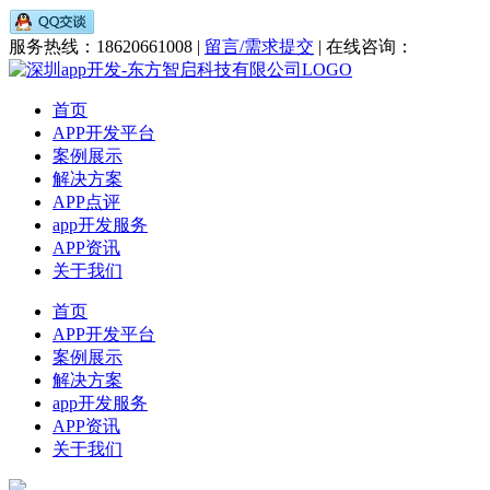
服务热线：18620661008 |
留言/需求提交
| 在线咨询：
首页
APP开发平台
案例展示
解决方案
APP点评
app开发服务
APP资讯
关于我们
首页
APP开发平台
案例展示
解决方案
app开发服务
APP资讯
关于我们