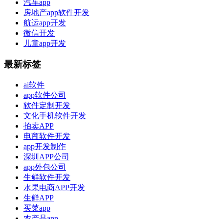
汽车app
房地产app软件开发
航运app开发
微信开发
儿童app开发
最新标签
ai软件
app软件公司
软件定制开发
文化手机软件开发
拍卖APP
电商软件开发
app开发制作
深圳APP公司
app外包公司
生鲜软件开发
水果电商APP开发
生鲜APP
买菜app
农产品app