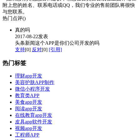
附上您的姓名、联系电话或QQ，我们专业的售前团队将很快
与您联系。
热门点评(
)
真的吗
2017-08-22发表
头条新闻这个APP是你们公司开发的吗
支持
[0]
反对
[0]
[引用]
热门标签
理财app开发
美容护肤APP制作
微信小程序开发
教育类APP
美食app开发
阅读app开发
在线教育app开发
皮具app软件开发
视频app开发
工程师APP