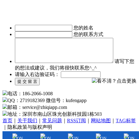
机软件开发等。涉及行业有：地产行业、餐饮行业、服装行
业、教育培训行业、医疗行业、广告行业等。
我们时刻准备着为您服务，如有需求，欢迎致电了解详情。
您的姓名
您的联系方式
请写下您
的想法或建议，我们将很快联系您^_^
请输入右边验证码：
电话：186-2066-1008
QQ：2719182369 微信号：kufengapp
邮箱：service
@
zhiqiapp.com
地址：深圳市南山区珠光创新科技园1栋503
首页
｜
关于我们
｜
常见问题
｜
RSS订阅
｜
网站地图
｜
TAG标签
｜隐私政策与版权声明
Copyright©2024
www.zhiqiapp.com
All Rights Reserved. 深圳市