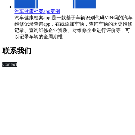
汽车健康档案app案例
汽车健康档案app 是一款基于车辆识别代码VIN码的汽车
维修记录查询app，在线添加车辆，查询车辆的历史维修
记录、查询维修企业资质、对维修企业进行评价等，可
以记录车辆的全周期维
联系我们
Contact
科技改变未来,发展移动互联网是大势所趋，早在2010年，深
圳市东方智启科技有限公司APP软件开发公司就已切入移动互
联网领域，为客户制作移动WAP网页，
进行简单的移动营销。 2011年，APP快速发展，拥有大量长
期客户的东方智启科技，为满足客户需求，成立了移动媒体事
业部，由一帮更年轻，更具活力的设计与技术人员组成。
深圳APP开发公司APP软件开发涉及的的领域有：电子商务
APP软件开发、IM即时通讯APP定制开发、O2O电商APP开
发、移动OA办公手机软件开发、
移动医疗APP制作、手机本地生活服务APP开发、旅游安卓手