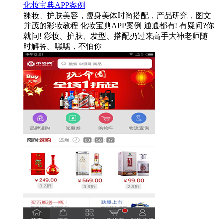
化妆宝典APP案例
裸妆、护肤美容，瘦身美体时尚搭配，产品研究，图文
并茂的彩妆教程 化妆宝典APP案例 通通都有! 有疑问?你
就问! 彩妆、护肤、发型、搭配扔过来高手大神老师随
时解答。嘿嘿，不怕你