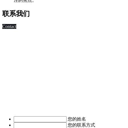
注的焦点。
联系我们
Contact
科技改变未来,发展移动互联网是大势所趋，早在2010年，深
圳市东方智启科技有限公司APP软件开发公司就已切入移动互
联网领域，为客户制作移动WAP网页，
进行简单的移动营销。 2011年，APP快速发展，拥有大量长
期客户的东方智启科技，为满足客户需求，成立了移动媒体事
业部，由一帮更年轻，更具活力的设计与技术人员组成。
深圳APP开发公司APP软件开发涉及的的领域有：电子商务
APP软件开发、IM即时通讯APP定制开发、O2O电商APP开
发、移动OA办公手机软件开发、
移动医疗APP制作、手机本地生活服务APP开发、旅游安卓手
机软件开发等。涉及行业有：地产行业、餐饮行业、服装行
业、教育培训行业、医疗行业、广告行业等。
我们时刻准备着为您服务，如有需求，欢迎致电了解详情。
您的姓名
您的联系方式