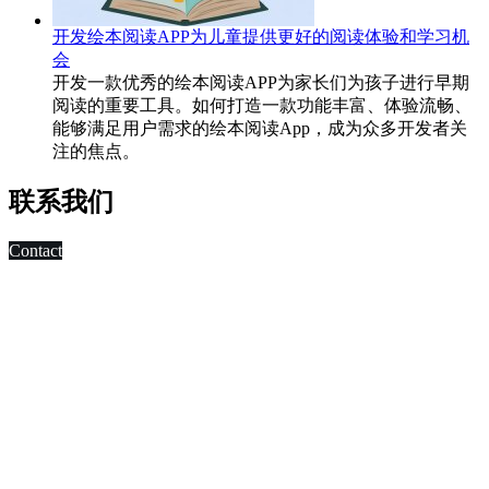
开发绘本阅读APP为儿童提供更好的阅读体验和学习机
会
开发一款优秀的绘本阅读APP为家长们为孩子进行早期
阅读的重要工具。如何打造一款功能丰富、体验流畅、
能够满足用户需求的绘本阅读App，成为众多开发者关
注的焦点。
联系我们
Contact
科技改变未来,发展移动互联网是大势所趋，早在2010年，深
圳市东方智启科技有限公司APP软件开发公司就已切入移动互
联网领域，为客户制作移动WAP网页，
进行简单的移动营销。 2011年，APP快速发展，拥有大量长
期客户的东方智启科技，为满足客户需求，成立了移动媒体事
业部，由一帮更年轻，更具活力的设计与技术人员组成。
深圳APP开发公司APP软件开发涉及的的领域有：电子商务
APP软件开发、IM即时通讯APP定制开发、O2O电商APP开
发、移动OA办公手机软件开发、