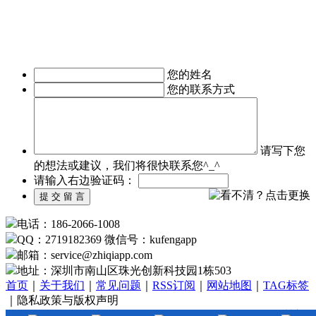
移动医疗APP制作、手机本地生活服务APP开发、旅游安卓手
机软件开发等。涉及行业有：地产行业、餐饮行业、服装行
业、教育培训行业、医疗行业、广告行业等。
我们时刻准备着为您服务，如有需求，欢迎致电了解详情。
您的姓名
您的联系方式
请写下您
的想法或建议，我们将很快联系您^_^
请输入右边验证码：
电话：186-2066-1008
QQ：2719182369 微信号：kufengapp
邮箱：service
@
zhiqiapp.com
地址：深圳市南山区珠光创新科技园1栋503
首页
｜
关于我们
｜
常见问题
｜
RSS订阅
｜
网站地图
｜
TAG标签
｜隐私政策与版权声明
Copyright©2024
www.zhiqiapp.com
All Rights Reserved. 深圳市