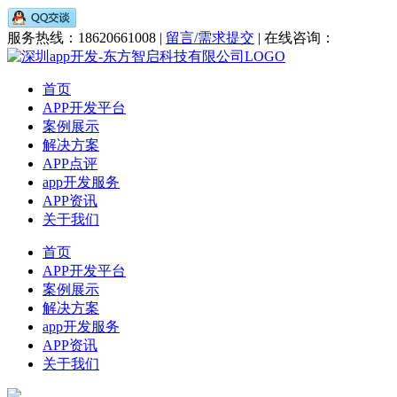
服务热线：18620661008 |
留言/需求提交
| 在线咨询：
首页
APP开发平台
案例展示
解决方案
APP点评
app开发服务
APP资讯
关于我们
首页
APP开发平台
案例展示
解决方案
app开发服务
APP资讯
关于我们