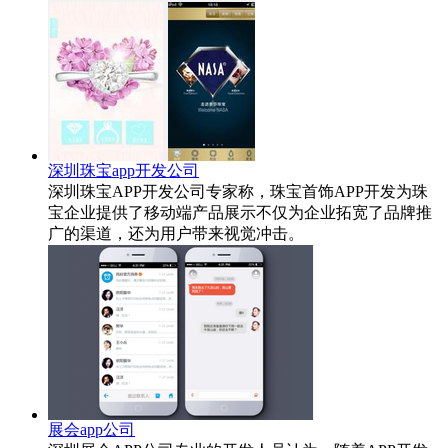
深圳珠宝app开发公司
深圳珠宝APP开发公司专家称，珠宝首饰APP开发为珠
宝企业提供了移动端产品展示不仅为企业拓宽了品牌推
广的渠道，还为用户带来视觉冲击。
展会app公司