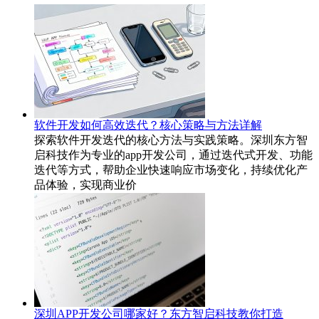
软件开发如何高效迭代？核心策略与方法详解
探索软件开发迭代的核心方法与实践策略。深圳东方智
启科技作为专业的app开发公司，通过迭代式开发、功能
迭代等方式，帮助企业快速响应市场变化，持续优化产
品体验，实现商业价
深圳APP开发公司哪家好？东方智启科技教你打造