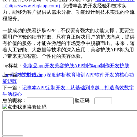
（https://www.zhqiapp.com/）
凭借丰富的开发经验和技术实
力，能够为客户提供从需求分析、功能设计到技术实现的全流
程服务。
一款成功的美容护肤APP，不仅要有强大的功能支撑，更要注
重用户体验的细节打磨。只有真正解决用户的护肤痛点，提供
有价值的服务，才能在激烈的市场竞争中脱颖而出。未来，随
着人工智能、大数据等技术的深入应用，美容护肤APP将为用
户带来更加智能、个性化的美容体验。
tag标签：
化妆品app开发
美容护肤APP制作
app制作开发
护肤
app
上一篇：
美容护肤行业app
决胜线上：深度解析教育培训APP软件开发的核心功
能矩阵
下一篇：
记事本APP定制开发：从基础到卓越，打造高效数字
生活核心
您的昵称：
验证码：