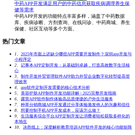
中药APP开发满足用户的中药信息获取疾病调理养生保
健等需求
中药APP开发的功能特点丰富多样，涵盖了中药数据
库、疾病诊断、方剂查询、在线问诊、中药商城、养生
保健、社区互动等多个方面。
热门文章
1、
2025年市面上还缺少哪些APP需要开发制作？深圳app开发与
小程序定
2、
记事本APP定制开发：从基础到卓越，打造高效数字生活核
心
3、
制作开发外贸管理软件APP助力外贸企业数字化转型提高管
理效率
4、
app软件定制开发需要的核心技术分析
5、
美容护肤APP制作开发功能详解 | 2025完整开发指南
6、
露营APP软件制作体验高品质便捷的户外生活服务
7、
种草分销商城APP开发通过分享体验激发他人的兴趣和信任
8、
想要控制手机APP开发成本，应该怎么做？
9、
生活服务综合平台APP定制开发让消费者轻松获取多样化的
本地生
10、
决胜线上：深度解析教育培训APP软件开发的核心功能矩阵