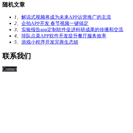
随机文章
1、
解说式视频将成为未来APP运营推广的主流
2、
企拍APP开发 春节视频一键搞定
3、
实验报告app定制软件促进科研成果的传播和交流
4、
排队点菜APP软件开发提升餐厅服务效率
5、
游戏小程序开发完善生态链
联系我们
Contact
科技改变未来,发展移动互联网是大势所趋，早在2010年，深
圳市东方智启科技有限公司APP软件开发公司就已切入移动互
联网领域，为客户制作移动WAP网页，
进行简单的移动营销。 2011年，APP快速发展，拥有大量长
期客户的东方智启科技，为满足客户需求，成立了移动媒体事
业部，由一帮更年轻，更具活力的设计与技术人员组成。
深圳APP开发公司APP软件开发涉及的的领域有：电子商务
APP软件开发、IM即时通讯APP定制开发、O2O电商APP开
发、移动OA办公手机软件开发、