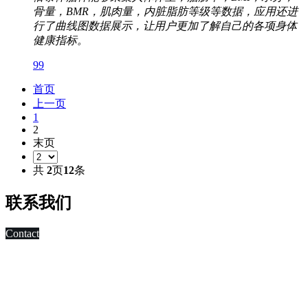
骨量，BMR，肌肉量，内脏脂肪等级等数据，应用还进
行了曲线图数据展示，让用户更加了解自己的各项身体
健康指标。
99
首页
上一页
1
2
末页
共
2
页
12
条
联系我们
Contact
科技改变未来,发展移动互联网是大势所趋，早在2010年，深
圳市东方智启科技有限公司APP软件开发公司就已切入移动互
联网领域，为客户制作移动WAP网页，
进行简单的移动营销。 2011年，APP快速发展，拥有大量长