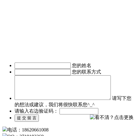
期客户的东方智启科技，为满足客户需求，成立了移动媒体事
业部，由一帮更年轻，更具活力的设计与技术人员组成。
深圳APP开发公司APP软件开发涉及的的领域有：电子商务
APP软件开发、IM即时通讯APP定制开发、O2O电商APP开
发、移动OA办公手机软件开发、
移动医疗APP制作、手机本地生活服务APP开发、旅游安卓手
机软件开发等。涉及行业有：地产行业、餐饮行业、服装行
业、教育培训行业、医疗行业、广告行业等。
我们时刻准备着为您服务，如有需求，欢迎致电了解详情。
您的姓名
您的联系方式
请写下您
的想法或建议，我们将很快联系您^_^
请输入右边验证码：
电话：18620661008