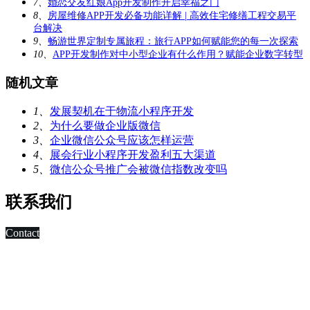
7、
婚恋交友红娘App开发制作开启幸福之门
8、
房屋维修APP开发必备功能详解 | 高效住宅修缮工程交易平
台解决
9、
畅游世界定制专属旅程：旅行APP如何赋能您的每一次探索
10、
APP开发制作对中小型企业有什么作用？赋能企业数字转型
随机文章
1、
发展契机在于物流小程序开发
2、
为什么要做企业版微信
3、
企业微信公众号应该怎样运营
4、
展会行业小程序开发盈利五大渠道
5、
微信公众号推广会被微信指数改变吗
联系我们
Contact
科技改变未来,发展移动互联网是大势所趋，早在2010年，深
圳市东方智启科技有限公司APP软件开发公司就已切入移动互
联网领域，为客户制作移动WAP网页，
进行简单的移动营销。 2011年，APP快速发展，拥有大量长