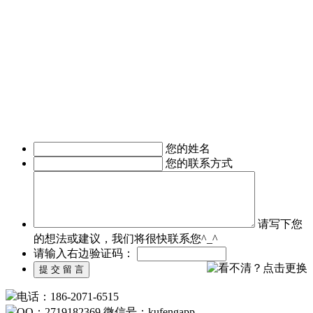
期客户的东方智启科技，为满足客户需求，成立了移动媒体事
业部，由一帮更年轻，更具活力的设计与技术人员组成。
深圳APP开发公司APP软件开发涉及的的领域有：电子商务
APP软件开发、IM即时通讯APP定制开发、O2O电商APP开
发、移动OA办公手机软件开发、
移动医疗APP制作、手机本地生活服务APP开发、旅游安卓手
机软件开发等。涉及行业有：地产行业、餐饮行业、服装行
业、教育培训行业、医疗行业、广告行业等。
我们时刻准备着为您服务，如有需求，欢迎致电了解详情。
您的姓名
您的联系方式
请写下您
的想法或建议，我们将很快联系您^_^
请输入右边验证码：
电话：186-2071-6515
QQ：2719182369 微信号：kufengapp