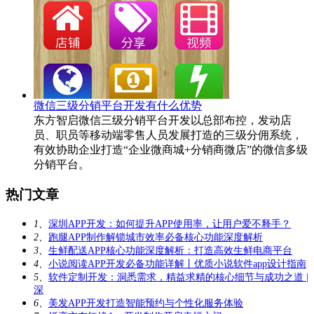
微信三级分销平台开发有什么优势
东方智启微信三级分销平台开发以总部布控，发动店
员、职员等移动端零售人员发展打造的三级分佣系统，
有效协助企业打造“企业微商城+分销商微店”的微信多级
分销平台。
热门文章
1、
深圳APP开发：如何提升APP使用率，让用户爱不释手？
2、
跑腿APP制作解锁城市效率必备核心功能深度解析
3、
生鲜配送APP核心功能深度解析：打造高效生鲜电商平台
4、
小说阅读APP开发必备功能详解丨优质小说软件app设计指南
5、
软件定制开发：洞悉需求，精益求精的核心细节与成功之道 |
深
6、
美发APP开发打造智能预约与个性化服务体验