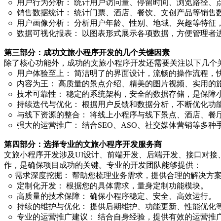
○ 用户行为分析： 统计用户访问量、停留时间、浏览路径、
○ 销售数据统计： 统计门票、酒店、餐饮、文创产品等销售
○ 用户画像分析： 分析用户年龄、性别、地域、兴趣等特征
○ 数据可视化报表： 以图表形式展示各项数据，方便管理者
第三部分：成功文旅小程序开发的几个关键因素
除了核心功能外，成功的文旅小程序开发还需要关注以下几个
○ 用户体验至上： 简洁明了的界面设计，流畅的操作流程，
○ 内容为王： 高质量的景点介绍、精美的图片视频、实用的
○ 技术可靠性： 稳定的系统架构，安全的数据存储，是保障
○ 持续迭代与优化： 根据用户反馈和数据分析，不断优化功
○ 与线下资源的整合： 将线上小程序与线下景点、酒店、餐
○ 强大的运营推广： 结合SEO、ASO、社交媒体营销等多
第四部分：选择专业的文旅小程序开发服务商
文旅小程序开发涉及UI设计、前端开发、后端开发、接口对接
作，是确保项目成功的关键。专业的开发团队能够提供：
○ 需求深度挖掘： 帮助您梳理业务需求，提供合理的解决方
○ 定制化开发： 根据您的具体需求，量身定制功能模块。
○ 高质量的技术保障： 确保小程序稳定、安全、高效运行。
○ 持续的维护与优化： 提供后期维护、功能更新、性能优化
○ 专业的运营推广建议： 结合自身经验，提供有效的运营推