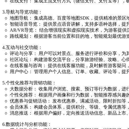
○ 在线支付： 集成主流支付方式（微信支付、支付宝等），
3.导航与导览功能：
○ 地图导航： 集成高德、百度等地图SDK，提供精准的景
○ 智能语音导览： 提供景点语音讲解，支持多语种选择，提
○ AR/VR导览： 结合增强现实和虚拟现实技术，为游客提
○ 路线规划： 根据游客当前位置和目的地，智能规划最优游
4.互动与社交功能：
○ 评论与分享： 用户可以对景点、服务进行评价和分享，为
○ 社区论坛： 构建游客交流平台，分享旅游经验、攻略、心
○ 在线客服与咨询： 提供在线客服功能，及时解答游客疑问
○ 用户中心： 管理用户个人信息、订单、收藏、评论等，提
5.个性化推荐与营销功能：
○ 大数据分析： 收集用户浏览、搜索、预订等行为数据，进
○ 个性化推荐： 根据用户画像和行为数据，智能推荐感兴趣
○ 优惠券与促销活动： 发布优惠券、满减活动、限时折扣等
○ 会员体系： 构建会员体系，提供积分、等级、专属优惠等
○ 消息推送： 根据用户偏好，定向推送活动信息、新品上市
6.数据统计与分析功能：