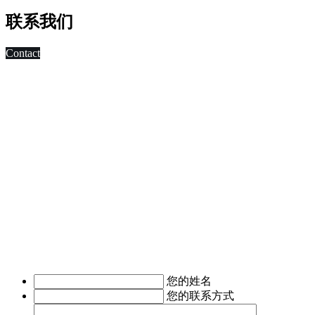
联系我们
Contact
科技改变未来,发展移动互联网是大势所趋，早在2010年，深
圳市东方智启科技有限公司APP软件开发公司就已切入移动互
联网领域，为客户制作移动WAP网页，
进行简单的移动营销。 2011年，APP快速发展，拥有大量长
期客户的东方智启科技，为满足客户需求，成立了移动媒体事
业部，由一帮更年轻，更具活力的设计与技术人员组成。
深圳APP开发公司APP软件开发涉及的的领域有：电子商务
APP软件开发、IM即时通讯APP定制开发、O2O电商APP开
发、移动OA办公手机软件开发、
移动医疗APP制作、手机本地生活服务APP开发、旅游安卓手
机软件开发等。涉及行业有：地产行业、餐饮行业、服装行
业、教育培训行业、医疗行业、广告行业等。
我们时刻准备着为您服务，如有需求，欢迎致电了解详情。
您的姓名
您的联系方式