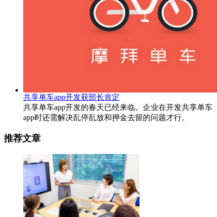
共享单车app开发获部长肯定
共享单车app开发的春天已经来临。企业在开发共享单车
app时还需解决乱停乱放和押金去留的问题才行。
推荐文章