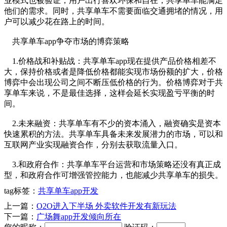
业模式也被验证，用户出行喜欢环保和自在，共享单车能满足
他们的需求。同时，共享单车不需要面临交通拥堵的情况，用
户可以减少花在路上的时间。
共享单车app争夺市场的博弈策略
1.价格战和补贴战：共享单车app现在提供产品价格相差不
大，保持价格或者是降低价格都能实现市场份额的扩大，价格
博弈中会出现公司之间不断压低价格的行为。价格博弈对于共
享单车来说，不是最佳选择，这样会延长实现盈亏平衡的时
间。
2.未来融资：共享单车有不少的资本涌入，融资确实是资本
快速累积的方法。共享单车具备未来发展潜力的市场，可以和
互联网产业实现融资合作，分别去获取流量入口。
3.和政府合作：共享单车平台运营和市场策略还没有真正成
型，和政府合作可增强管控能力，也能减少共享单车的损失。
tag标签：
共享单车app开发
上一篇：
O2O进入下半场 外卖软件开发有新玩法
下一篇：
广场舞app开发倾向所在