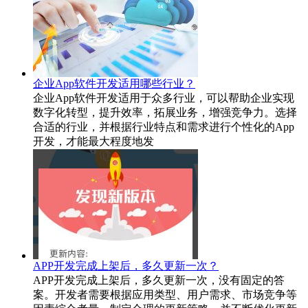
企业App软件开发适用哪些行业？
企业App软件开发适用于众多行业，可以帮助企业实现
数字化转型，提升效率，拓展业务，增强竞争力。选择
合适的行业，并根据行业特点和需求进行个性化的App
开发，才能最大程度地发
APP开发完成上架后，多久更新一次？
APP开发完成上架后，多久更新一次，没有固定的答
案。开发者需要根据应用类型、用户需求、市场竞争等