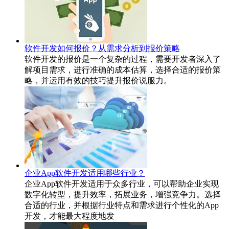
软件开发如何报价？从需求分析到报价策略
软件开发的报价是一个复杂的过程，需要开发者深入了
解项目需求，进行准确的成本估算，选择合适的报价策
略，并运用有效的技巧提升报价说服力。
企业App软件开发适用哪些行业？
企业App软件开发适用于众多行业，可以帮助企业实现
数字化转型，提升效率，拓展业务，增强竞争力。选择
合适的行业，并根据行业特点和需求进行个性化的App
开发，才能最大程度地发