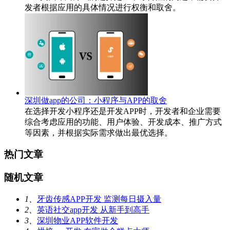
发者根据应用的具体情况进行权衡和取舍。
深圳做app的公司：小程序与APP的取舍
在选择开发小程序还是开发APP时，开发者和企业需要
综合考虑应用的功能、用户体验、开发成本、推广方式
等因素，并根据实际需求做出最优选择。
热门文章
随机文章
1、
牙齿传感APP开发 监测每日摄入量
2、
英语社交app开发 从新手到高手
3、
深圳物业APP软件开发