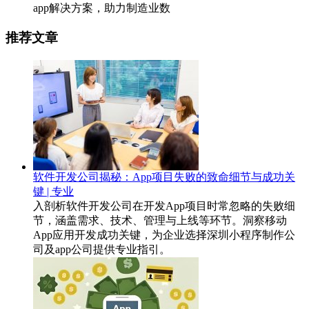
app解决方案，助力制造业数
推荐文章
软件开发公司揭秘：App项目失败的致命细节与成功关
键 | 专业
入剖析软件开发公司在开发App项目时常忽略的失败细
节，涵盖需求、技术、管理与上线等环节。洞察移动
App应用开发成功关键，为企业选择深圳小程序制作公
司及app公司提供专业指引。