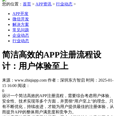
您的位置：
首页
>
APP资讯
>
行业动态
>
APP开发
微信开发
解决方案
常见问题
企业动态
行业动态
简洁高效的APP注册流程设
计：用户体验至上
来源：www.zhiqiapp.com 作者：深圳东方智启 时间：2025-01-
15 16:00 阅读：
0
设计一个简洁高效的APP注册流程，需要综合考虑用户体验、
安全性、技术实现等多个方面，并贯彻“用户至上”的理念。只
有不断优化，持续改进，才能为用户提供最佳的注册体验，从
而提升APP的整体用户满意度和竞争力。