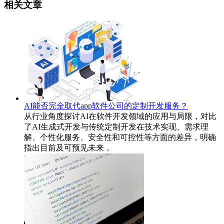
相关文章
AI能否完全取代app软件公司的定制开发服务？
从行业角度探讨AI在软件开发领域的应用与局限，对比
了AI生成式开发与传统定制开发在技术实现、需求理
解、个性化服务、安全性和可控性等方面的差异，明确
指出目前及可预见未来，