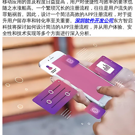
移动应用的普及程度日益提高，用户对便捷性与效率的要求也
随之水涨船高。一个繁琐冗长的注册流程，往往是用户流失的
罪魁祸首。因此，设计一个简洁高效的APP注册流程，对于提
升用户留存率和转化率至关重要。
深圳软件开发公司
东方智启
科技将探讨如何设计简洁的APP注册流程，并从用户体验、安
全性和技术实现等多个方面进行深入分析。