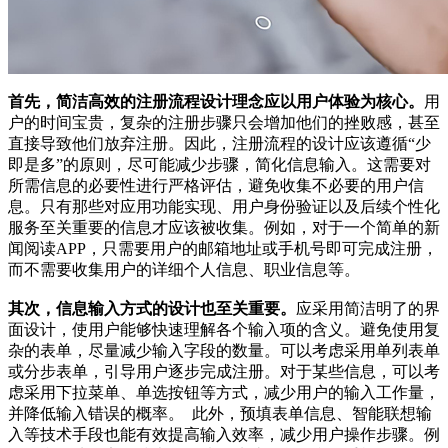
首先，简洁高效的注册流程设计理念应以用户体验为核心。
用
户的时间宝贵，复杂的注册步骤只会增加他们的挫败感，甚至
直接导致他们放弃注册。因此，注册流程的设计应该遵循“少
即是多”的原则，尽可能减少步骤，简化信息输入。这需要对
所需信息的必要性进行严格评估，避免收集不必要的用户信
息。只有那些对应用功能实现、用户身份验证以及后续个性化
服务至关重要的信息才应该被收集。例如，对于一个简单的新
闻阅读APP，只需要用户的邮箱地址或手机号即可完成注册，
而不需要收集用户的详细个人信息、职业信息等。
其次，信息输入方式的设计也至关重要。
应采用简洁明了的界
面设计，使用户能够快速理解各个输入项的含义。避免使用复
杂的表单，尽量减少输入字段的数量。可以考虑采用单列表单
或分步表单，引导用户逐步完成注册。对于某些信息，可以考
虑采用下拉菜单、单选按钮等方式，减少用户的输入工作量，
并降低输入错误的概率。 此外，预填表单信息、智能联想输
入等技术手段也能有效提高输入效率，减少用户操作步骤。例