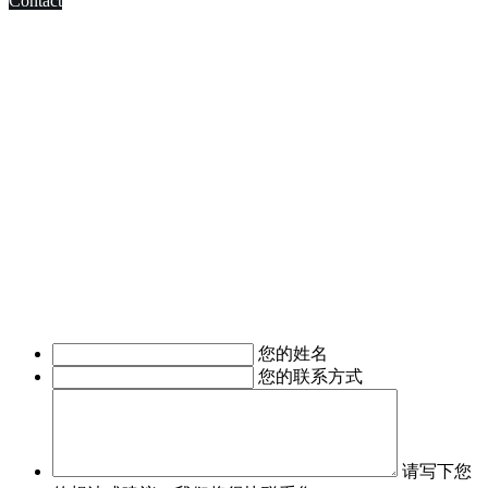
Contact
科技改变未来,发展移动互联网是大势所趋，早在2010年，深
圳市东方智启科技有限公司APP软件开发公司就已切入移动互
联网领域，为客户制作移动WAP网页，
进行简单的移动营销。 2011年，APP快速发展，拥有大量长
期客户的东方智启科技，为满足客户需求，成立了移动媒体事
业部，由一帮更年轻，更具活力的设计与技术人员组成。
深圳APP开发公司APP软件开发涉及的的领域有：电子商务
APP软件开发、IM即时通讯APP定制开发、O2O电商APP开
发、移动OA办公手机软件开发、
移动医疗APP制作、手机本地生活服务APP开发、旅游安卓手
机软件开发等。涉及行业有：地产行业、餐饮行业、服装行
业、教育培训行业、医疗行业、广告行业等。
我们时刻准备着为您服务，如有需求，欢迎致电了解详情。
您的姓名
您的联系方式
请写下您