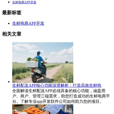
生鲜电商APP开发
最新标签
生鲜电商APP开发
相关文章
生鲜配送APP核心功能深度解析：打造高效生鲜电
全面解读生鲜配送APP必须具备的核心功能，涵盖用
户、商户、管理三端需求，助您打造成功的生鲜电商平
台。了解专业app开发软件公司如何助力您的项目。