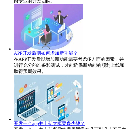
给专业的开发团队。
APP开发后期如何增加新功能？
在APP开发后期增加新功能需要考虑多方面的因素，并
进行充分的准备和测试，才能确保新功能的顺利上线和
取得预期效果。
开发一个app并上架大概要多少钱？