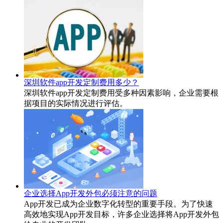
深圳软件app开发定制费用多少？
深圳软件app开发定制费用受多种因素影响，企业需要根
据项目的实际情况进行评估。
企业选择App开发外包必须注意的问题
App开发已成为企业数字化转型的重要手段。为了快速
高效地实现App开发目标，许多企业选择将App开发外包