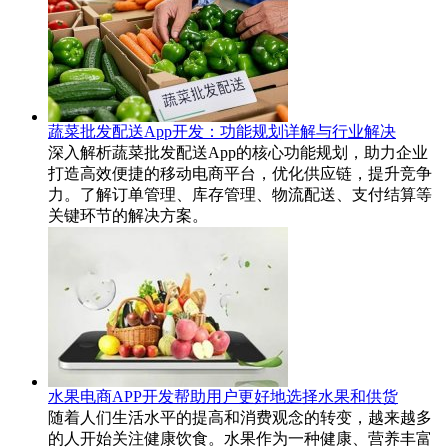
蔬菜批发配送App开发：功能规划详解与行业解决
深入解析蔬菜批发配送App的核心功能规划，助力企业
打造高效便捷的移动电商平台，优化供应链，提升竞争
力。了解订单管理、库存管理、物流配送、支付结算等
关键环节的解决方案。
水果电商APP开发帮助用户更好地选择水果和供货
随着人们生活水平的提高和消费观念的转变，越来越多
的人开始关注健康饮食。水果作为一种健康、营养丰富