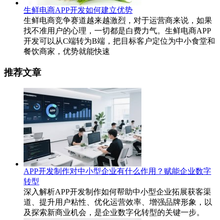
生鲜电商APP开发如何建立优势
生鲜电商竞争赛道越来越激烈，对于运营商来说，如果
找不准用户的心理，一切都是白费力气。生鲜电商APP
开发可以从C端转为B端，把目标客户定位为中小食堂和
餐饮商家，优势就能快速
推荐文章
APP开发制作对中小型企业有什么作用？赋能企业数字
转型
深入解析APP开发制作如何帮助中小型企业拓展获客渠
道、提升用户粘性、优化运营效率、增强品牌形象，以
及探索新商业机会，是企业数字化转型的关键一步。