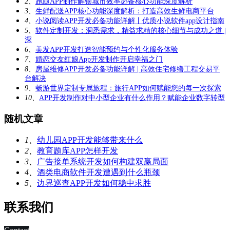
2、
跑腿APP制作解锁城市效率必备核心功能深度解析
3、
生鲜配送APP核心功能深度解析：打造高效生鲜电商平台
4、
小说阅读APP开发必备功能详解丨优质小说软件app设计指南
5、
软件定制开发：洞悉需求，精益求精的核心细节与成功之道 |
深
6、
美发APP开发打造智能预约与个性化服务体验
7、
婚恋交友红娘App开发制作开启幸福之门
8、
房屋维修APP开发必备功能详解 | 高效住宅修缮工程交易平
台解决
9、
畅游世界定制专属旅程：旅行APP如何赋能您的每一次探索
10、
APP开发制作对中小型企业有什么作用？赋能企业数字转型
随机文章
1、
幼儿园APP开发能够带来什么
2、
教育题库APP怎样开发
3、
广告接单系统开发如何构建双赢局面
4、
酒类电商软件开发遭遇到什么瓶颈
5、
边界巡查APP开发如何稳中求胜
联系我们