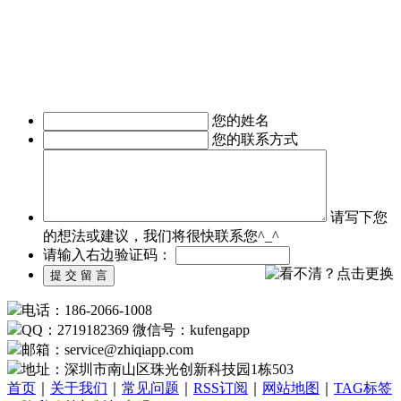
发、移动OA办公手机软件开发、
移动医疗APP制作、手机本地生活服务APP开发、旅游安卓手
机软件开发等。涉及行业有：地产行业、餐饮行业、服装行
业、教育培训行业、医疗行业、广告行业等。
我们时刻准备着为您服务，如有需求，欢迎致电了解详情。
您的姓名
您的联系方式
请写下您
的想法或建议，我们将很快联系您^_^
请输入右边验证码：
电话：186-2066-1008
QQ：2719182369 微信号：kufengapp
邮箱：service
@
zhiqiapp.com
地址：深圳市南山区珠光创新科技园1栋503
首页
｜
关于我们
｜
常见问题
｜
RSS订阅
｜
网站地图
｜
TAG标签