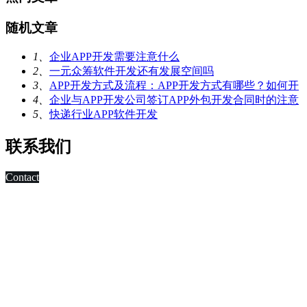
随机文章
1、
企业APP开发需要注意什么
2、
一元众筹软件开发还有发展空间吗
3、
APP开发方式及流程：APP开发方式有哪些？如何开
4、
企业与APP开发公司签订APP外包开发合同时的注意
5、
快递行业APP软件开发
联系我们
Contact
科技改变未来,发展移动互联网是大势所趋，早在2010年，深
圳市东方智启科技有限公司APP软件开发公司就已切入移动互
联网领域，为客户制作移动WAP网页，
进行简单的移动营销。 2011年，APP快速发展，拥有大量长
期客户的东方智启科技，为满足客户需求，成立了移动媒体事
业部，由一帮更年轻，更具活力的设计与技术人员组成。
深圳APP开发公司APP软件开发涉及的的领域有：电子商务
APP软件开发、IM即时通讯APP定制开发、O2O电商APP开