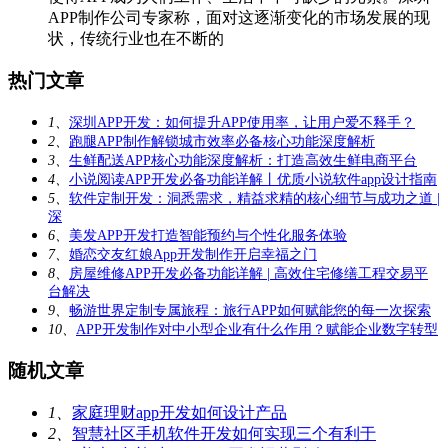
APP制作公司专家称，面对这逐渐变化的市场发展的现
状，传统行业也在不断的
热门文章
1、
深圳APP开发：如何提升APP使用率，让用户爱不释手？
2、
跑腿APP制作解锁城市效率必备核心功能深度解析
3、
生鲜配送APP核心功能深度解析：打造高效生鲜电商平台
4、
小说阅读APP开发必备功能详解丨优质小说软件app设计指南
5、
软件定制开发：洞悉需求，精益求精的核心细节与成功之道 |
深
6、
美发APP开发打造智能预约与个性化服务体验
7、
婚恋交友红娘App开发制作开启幸福之门
8、
房屋维修APP开发必备功能详解 | 高效住宅修缮工程交易平
台解决
9、
畅游世界定制专属旅程：旅行APP如何赋能您的每一次探索
10、
APP开发制作对中小型企业有什么作用？赋能企业数字转型
随机文章
1、
家庭理财app开发如何设计产品
2、
智慧社区手机软件开发如何实现三个有利于