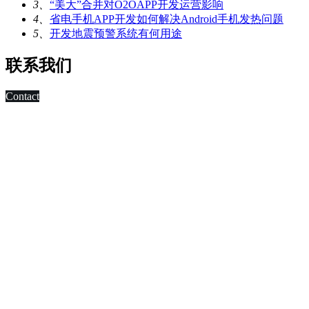
3、
“美大”合并对O2OAPP开发运营影响
4、
省电手机APP开发如何解决Android手机发热问题
5、
开发地震预警系统有何用途
联系我们
Contact
科技改变未来,发展移动互联网是大势所趋，早在2010年，深
圳市东方智启科技有限公司APP软件开发公司就已切入移动互
联网领域，为客户制作移动WAP网页，
进行简单的移动营销。 2011年，APP快速发展，拥有大量长
期客户的东方智启科技，为满足客户需求，成立了移动媒体事
业部，由一帮更年轻，更具活力的设计与技术人员组成。
深圳APP开发公司APP软件开发涉及的的领域有：电子商务
APP软件开发、IM即时通讯APP定制开发、O2O电商APP开
发、移动OA办公手机软件开发、
移动医疗APP制作、手机本地生活服务APP开发、旅游安卓手
机软件开发等。涉及行业有：地产行业、餐饮行业、服装行
业、教育培训行业、医疗行业、广告行业等。
我们时刻准备着为您服务，如有需求，欢迎致电了解详情。