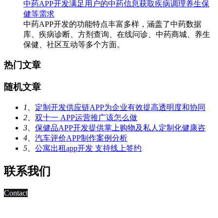
中药APP开发满足用户的中药信息获取疾病调理养生保
健等需求
中药APP开发的功能特点丰富多样，涵盖了中药数据
库、疾病诊断、方剂查询、在线问诊、中药商城、养生
保健、社区互动等多个方面。
热门文章
随机文章
1、
定制开发供应链APP为企业有效提高透明度和协同
2、
双十一 APP运营推广该怎么做
3、
保健品APP开发提供掌上购物及私人定制化健康咨
4、
汽车评价APP制作案例分析
5、
公寓出租app开发 支持线上签约
联系我们
Contact
科技改变未来,发展移动互联网是大势所趋，早在2010年，深