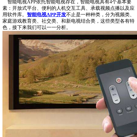
智能电视APP依托智能电视存在，智能电视具有4个基本要
素：开放式平台、便利的人机交互工具、承载视频点播以及应
用软件库。
智能电视APP开发
不止是一种种类，分为视频类、
家庭游戏教育类、社交类、和新电视结合类，这些类型各有特
色，接下来我们可以一一分析。