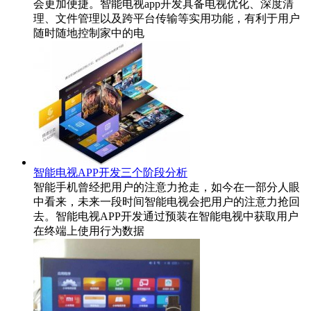
会更加便捷。智能电视app开发具备电视优化、深度清
理、文件管理以及跨平台传输等实用功能，有利于用户
随时随地控制家中的电
智能电视APP开发三个阶段分析
智能手机曾经把用户的注意力抢走，如今在一部分人眼
中看来，未来一段时间智能电视会把用户的注意力抢回
去。智能电视APP开发通过预装在智能电视中获取用户
在终端上使用行为数据