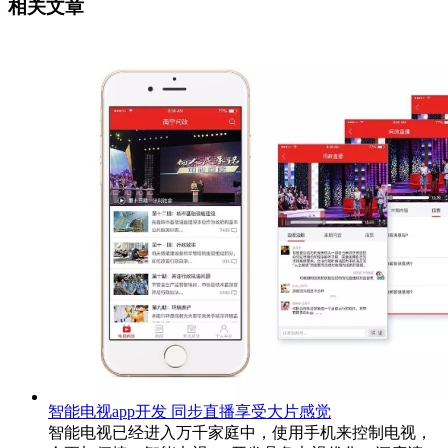
相关文章
智能电视app开发 同步直播享受大片感觉
智能电视已经进入万千家庭中，使用手机来控制电视，