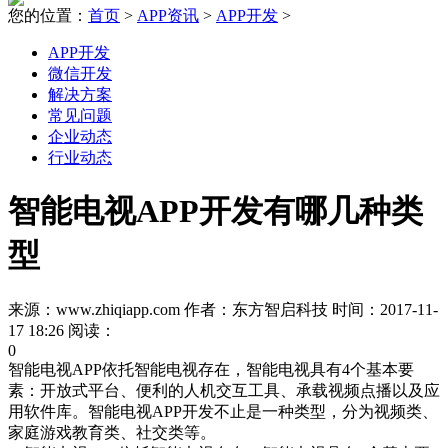
您的位置：
首页
>
APP资讯
>
APP开发
>
APP开发
微信开发
解决方案
常见问题
企业动态
行业动态
智能电视APP开发有哪几种类
型
来源：www.zhiqiapp.com 作者：东方智启科技 时间：2017-11-
17 18:26 阅读：
0
智能电视APP依托智能电视存在，智能电视具有4个基本要
素：开放式平台、便利的人机交互工具、承载视频点播以及应
用软件库。智能电视APP开发不止是一种类型，分为视频类、
家庭游戏教育类、社交类等。