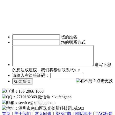
APP软件开发、IM即时通讯APP定制开发、O2O电商APP开
发、移动OA办公手机软件开发、
移动医疗APP制作、手机本地生活服务APP开发、旅游安卓手
机软件开发等。涉及行业有：地产行业、餐饮行业、服装行
业、教育培训行业、医疗行业、广告行业等。
我们时刻准备着为您服务，如有需求，欢迎致电了解详情。
您的姓名
您的联系方式
请写下您
的想法或建议，我们将很快联系您^_^
请输入右边验证码：
电话：186-2066-1008
QQ：2719182369 微信号：kufengapp
邮箱：service
@
zhiqiapp.com
地址：深圳市南山区珠光创新科技园1栋503
首页
｜
关于我们
｜
常见问题
｜
RSS订阅
｜
网站地图
｜
TAG标签