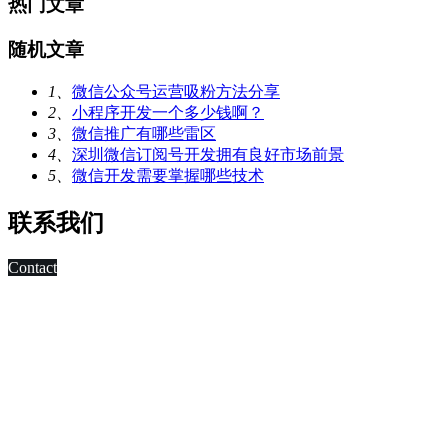
热门文章
随机文章
1、
微信公众号运营吸粉方法分享
2、
小程序开发一个多少钱啊？
3、
微信推广有哪些雷区
4、
深圳微信订阅号开发拥有良好市场前景
5、
微信开发需要掌握哪些技术
联系我们
Contact
科技改变未来,发展移动互联网是大势所趋，早在2010年，深
圳市东方智启科技有限公司APP软件开发公司就已切入移动互
联网领域，为客户制作移动WAP网页，
进行简单的移动营销。 2011年，APP快速发展，拥有大量长
期客户的东方智启科技，为满足客户需求，成立了移动媒体事
业部，由一帮更年轻，更具活力的设计与技术人员组成。
深圳APP开发公司APP软件开发涉及的的领域有：电子商务